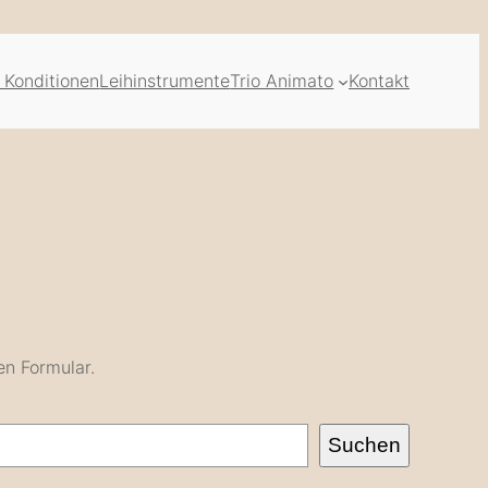
 Konditionen
Leihinstrumente
Trio Animato
Kontakt
en Formular.
Suchen