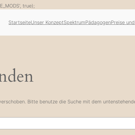
Zum
E_MODS', true);
Inhalt
springen
Startseite
Unser Konzept
Spektrum
Pädagogen
Preise und
unden
e verschoben. Bitte benutze die Suche mit dem untenstehend