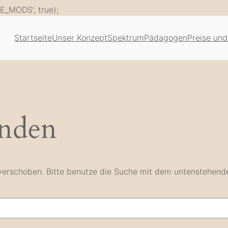
Zum
E_MODS', true);
Inhalt
springen
Startseite
Unser Konzept
Spektrum
Pädagogen
Preise und
unden
e verschoben. Bitte benutze die Suche mit dem untenstehend