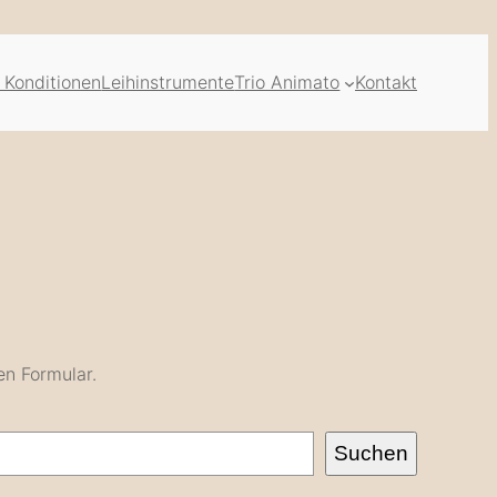
 Konditionen
Leihinstrumente
Trio Animato
Kontakt
en Formular.
Suchen