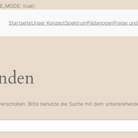
Zum
E_MODS', true);
Inhalt
springen
Startseite
Unser Konzept
Spektrum
Pädagogen
Preise und
unden
e verschoben. Bitte benutze die Suche mit dem untenstehend