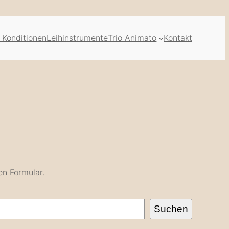
 Konditionen
Leihinstrumente
Trio Animato
Kontakt
en Formular.
Suchen