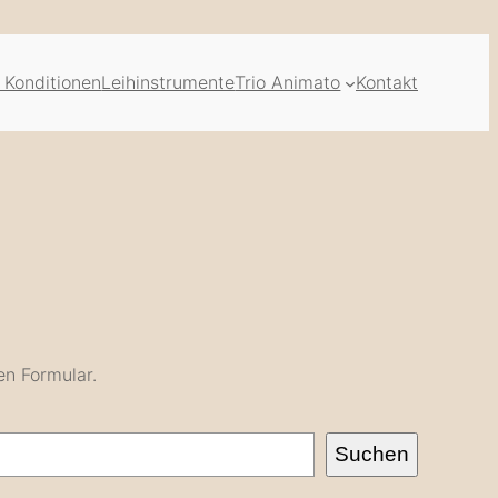
 Konditionen
Leihinstrumente
Trio Animato
Kontakt
en Formular.
Suchen