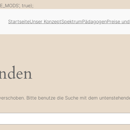
Zum
E_MODS', true);
Inhalt
springen
Startseite
Unser Konzept
Spektrum
Pädagogen
Preise und
unden
e verschoben. Bitte benutze die Suche mit dem untenstehend