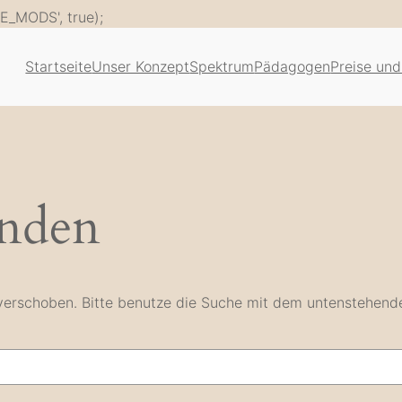
Zum
E_MODS', true);
Inhalt
springen
Startseite
Unser Konzept
Spektrum
Pädagogen
Preise und
unden
e verschoben. Bitte benutze die Suche mit dem untenstehend