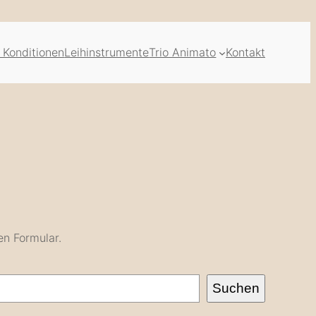
 Konditionen
Leihinstrumente
Trio Animato
Kontakt
en Formular.
Suchen