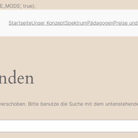
Zum
E_MODS', true);
Inhalt
springen
Startseite
Unser Konzept
Spektrum
Pädagogen
Preise und
unden
e verschoben. Bitte benutze die Suche mit dem untenstehend