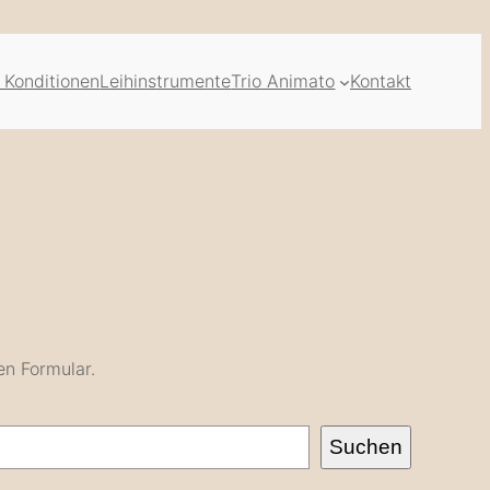
 Konditionen
Leihinstrumente
Trio Animato
Kontakt
en Formular.
Suchen