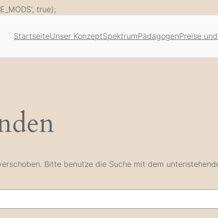
Zum
E_MODS', true);
Inhalt
springen
Startseite
Unser Konzept
Spektrum
Pädagogen
Preise und
unden
e verschoben. Bitte benutze die Suche mit dem untenstehend