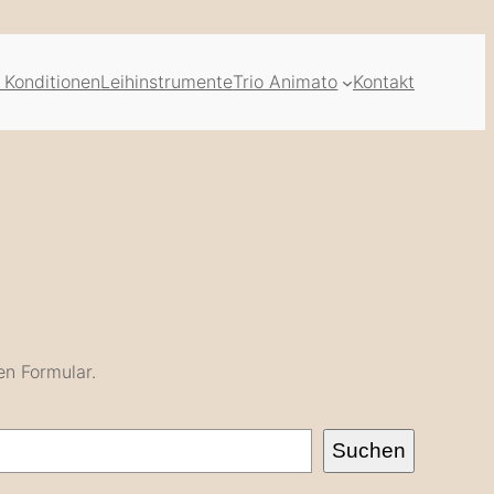
 Konditionen
Leihinstrumente
Trio Animato
Kontakt
en Formular.
Suchen