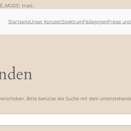
Zum
E_MODS', true);
Inhalt
springen
Startseite
Unser Konzept
Spektrum
Pädagogen
Preise und
unden
e verschoben. Bitte benutze die Suche mit dem untenstehend