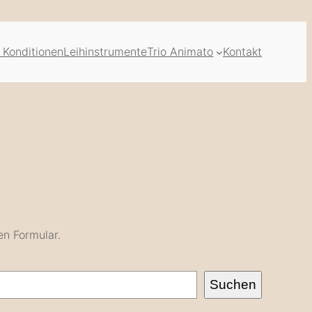
 Konditionen
Leihinstrumente
Trio Animato
Kontakt
en Formular.
Suchen