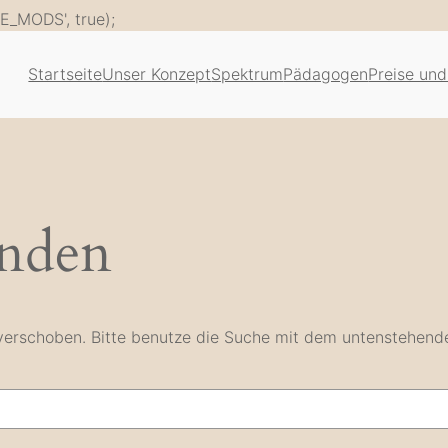
Zum
E_MODS', true);
Inhalt
springen
Startseite
Unser Konzept
Spektrum
Pädagogen
Preise und
unden
e verschoben. Bitte benutze die Suche mit dem untenstehend