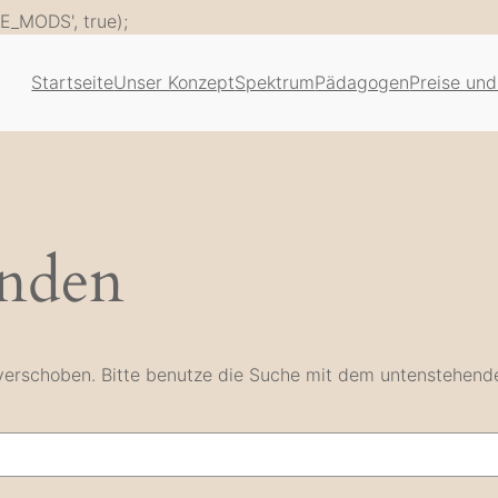
Zum
E_MODS', true);
Inhalt
springen
Startseite
Unser Konzept
Spektrum
Pädagogen
Preise und
unden
e verschoben. Bitte benutze die Suche mit dem untenstehend