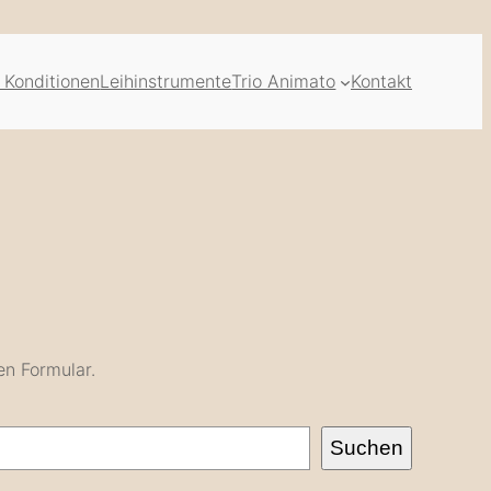
 Konditionen
Leihinstrumente
Trio Animato
Kontakt
en Formular.
Suchen