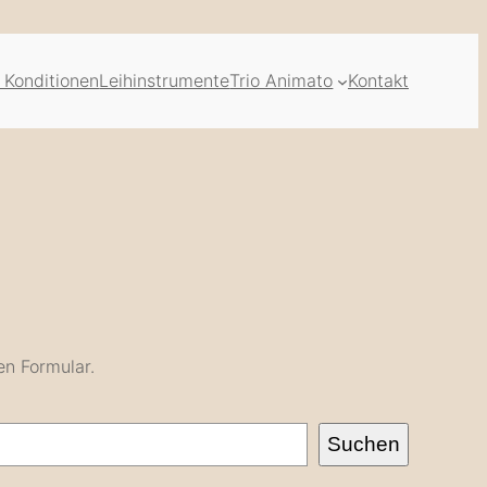
 Konditionen
Leihinstrumente
Trio Animato
Kontakt
en Formular.
Suchen