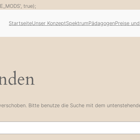
Zum
E_MODS', true);
Inhalt
springen
Startseite
Unser Konzept
Spektrum
Pädagogen
Preise und
unden
e verschoben. Bitte benutze die Suche mit dem untenstehend