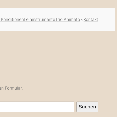
 Konditionen
Leihinstrumente
Trio Animato
Kontakt
en Formular.
Suchen