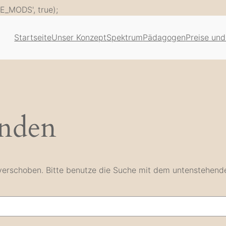
Zum
E_MODS', true);
Inhalt
springen
Startseite
Unser Konzept
Spektrum
Pädagogen
Preise und
unden
e verschoben. Bitte benutze die Suche mit dem untenstehend