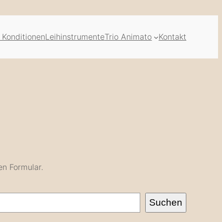
 Konditionen
Leihinstrumente
Trio Animato
Kontakt
en Formular.
Suchen