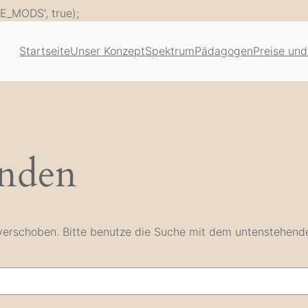
Zum
E_MODS', true);
Inhalt
springen
Startseite
Unser Konzept
Spektrum
Pädagogen
Preise und
unden
e verschoben. Bitte benutze die Suche mit dem untenstehend